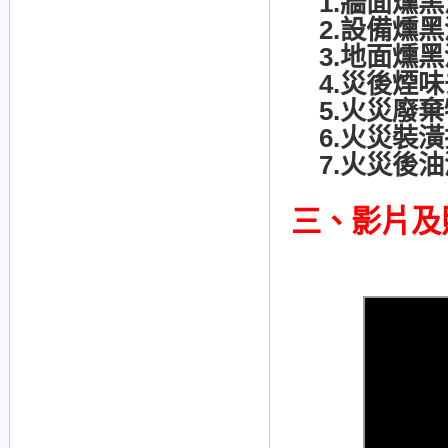
1.牆面燻黑
2.設備燻黑
3.地面燻黑
4.災後煙味
5.火災廢棄
6.火災裝潢
7.火災後油
三、影片及