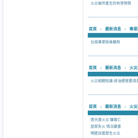
火災後所產生的有害物質
首頁
﹥
最新消息
﹥
專業
台南專業除臭藥劑
首頁
﹥
最新消息
﹥
火災
火災相關知識-排油煙管要清
首頁
﹥
最新消息
﹥
火災
透天厝火災 釀傷亡
居家失火 情況嚴重
隔壁店面發生火災