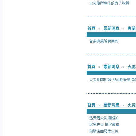
火災後所產生的有害物質
首頁
﹥
最新消息
﹥
專業
台南專業除臭藥劑
首頁
﹥
最新消息
﹥
火災
火災相關知識-排油煙管要清
首頁
﹥
最新消息
﹥
火災
透天厝火災 釀傷亡
居家失火 情況嚴重
隔壁店面發生火災