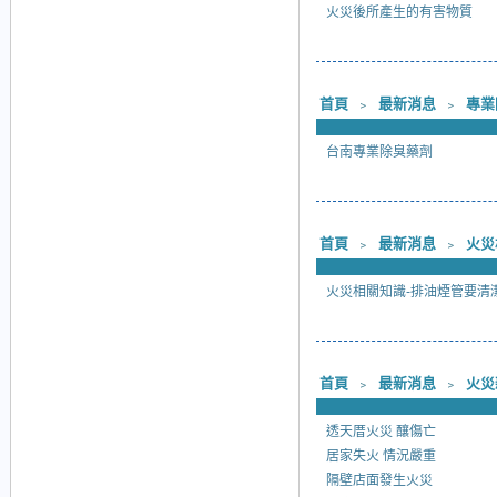
火災後所產生的有害物質
首頁
﹥
最新消息
﹥
專業
台南專業除臭藥劑
首頁
﹥
最新消息
﹥
火災
火災相關知識-排油煙管要清
首頁
﹥
最新消息
﹥
火災
透天厝火災 釀傷亡
居家失火 情況嚴重
隔壁店面發生火災