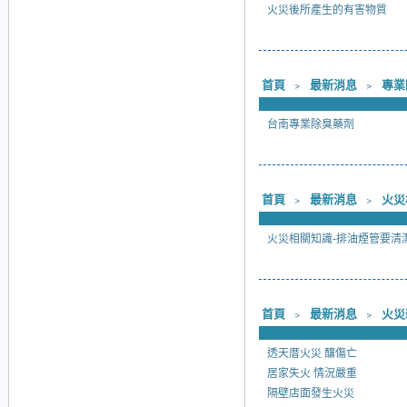
火災後所產生的有害物質
首頁
﹥
最新消息
﹥
專業
台南專業除臭藥劑
首頁
﹥
最新消息
﹥
火災
火災相關知識-排油煙管要清
首頁
﹥
最新消息
﹥
火災
透天厝火災 釀傷亡
居家失火 情況嚴重
隔壁店面發生火災