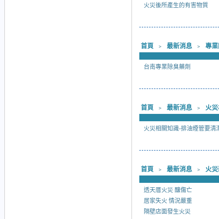
火災後所產生的有害物質
首頁
﹥
最新消息
﹥
專業
台南專業除臭藥劑
首頁
﹥
最新消息
﹥
火災
火災相關知識-排油煙管要清
首頁
﹥
最新消息
﹥
火災
透天厝火災 釀傷亡
居家失火 情況嚴重
隔壁店面發生火災