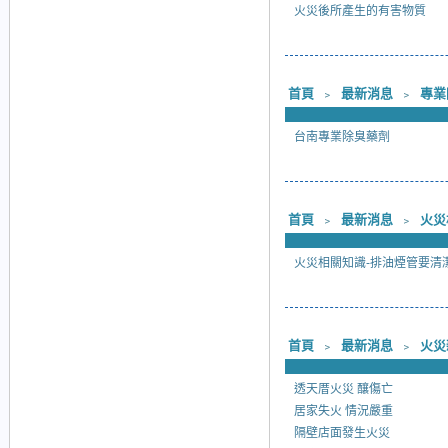
火災後所產生的有害物質
首頁
﹥
最新消息
﹥
專業
台南專業除臭藥劑
首頁
﹥
最新消息
﹥
火災
火災相關知識-排油煙管要清
首頁
﹥
最新消息
﹥
火災
透天厝火災 釀傷亡
居家失火 情況嚴重
隔壁店面發生火災