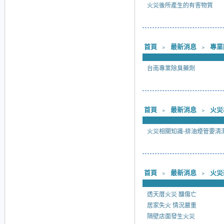
火災後所產生的有害物質
首頁
﹥
最新消息
﹥
專業
台南專業除臭藥劑
首頁
﹥
最新消息
﹥
火災
火災相關知識-排油煙管要清
首頁
﹥
最新消息
﹥
火災
透天厝火災 釀傷亡
居家失火 情況嚴重
隔壁店面發生火災