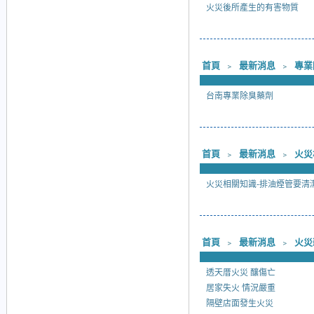
火災後所產生的有害物質
首頁
﹥
最新消息
﹥
專業
台南專業除臭藥劑
首頁
﹥
最新消息
﹥
火災
火災相關知識-排油煙管要清
首頁
﹥
最新消息
﹥
火災
透天厝火災 釀傷亡
居家失火 情況嚴重
隔壁店面發生火災