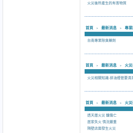
火災後所產生的有害物質
首頁
﹥
最新消息
﹥
專業
台南專業除臭藥劑
首頁
﹥
最新消息
﹥
火災
火災相關知識-排油煙管要清
首頁
﹥
最新消息
﹥
火災
透天厝火災 釀傷亡
居家失火 情況嚴重
隔壁店面發生火災