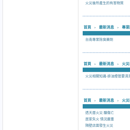
火災後所產生的有害物質
首頁
﹥
最新消息
﹥
專業
台南專業除臭藥劑
首頁
﹥
最新消息
﹥
火災
火災相關知識-排油煙管要清
首頁
﹥
最新消息
﹥
火災
透天厝火災 釀傷亡
居家失火 情況嚴重
隔壁店面發生火災