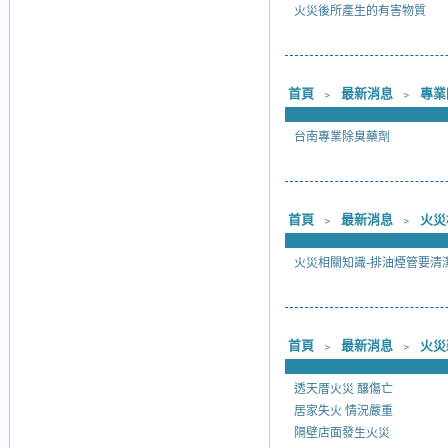
火災後所產生的有害物質
首頁
﹥
最新消息
﹥
專業
台南專業除臭藥劑
首頁
﹥
最新消息
﹥
火災
火災相關知識-排油煙管要清
首頁
﹥
最新消息
﹥
火災
透天厝火災 釀傷亡
居家失火 情況嚴重
隔壁店面發生火災