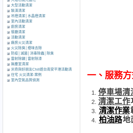
大理石拋光晶化
大型活動清潔
裝潢清潔
吊燈清潔│水晶燈清潔
室內活動清潔
廚房清潔
餐廳清潔
活動清潔
廠房火災清潔
火災除臭│煙味去除
防疫│滅菌│消毒除蟲│除臭
雷射除鏽│雷射除漆
無塵室清潔
米奇與好朋友Chill遊台南安平港活動清
一、
服務方
住宅 火災清潔-案例
潔
室內空氣品質偵測
停車場清
清潔工作
清潔作業
柏油路
地