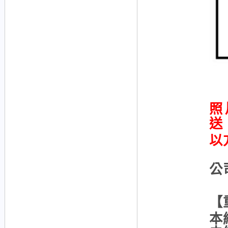
照
送
以
公
【
本