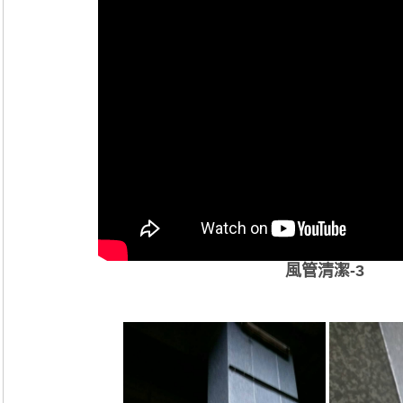
風管
清潔
-3