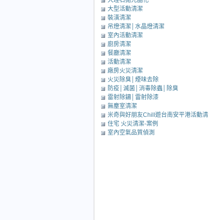
大理石拋光晶化
大型活動清潔
裝潢清潔
吊燈清潔│水晶燈清潔
室內活動清潔
廚房清潔
餐廳清潔
活動清潔
廠房火災清潔
火災除臭│煙味去除
防疫│滅菌│消毒除蟲│除臭
雷射除鏽│雷射除漆
無塵室清潔
米奇與好朋友Chill遊台南安平港活動清
住宅 火災清潔-案例
潔
室內空氣品質偵測