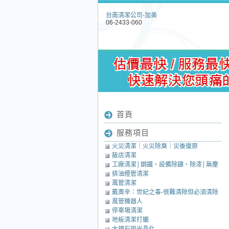
台南清潔公司-加美
06-2433-060
首頁
服務項目
火災清潔｜火災除臭｜災後復原
飯店清潔
工廠清潔│鋼鐵、設備除鏽、除漆│無塵
排油煙管清潔
室清潔│中央廚房清潔
風管清潔
戴奧辛：世紀之毒-很難清除但必須清除
風管機器人
的毒素
停車場清潔
地板清潔打蠟