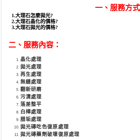
一、
服務方式
1.大理石怎麼拋光?
2.大理石晶化的價格?
3.大理石拋光的價格?
二、
服務內容：
晶化處理
拋光處理
再生處理
無縫處理
翻新研磨
污漬處理
落差整平
白樺處理
腊垢處理
拋光磚吃色復原處理
拋光磚藥劑破壞復原處理