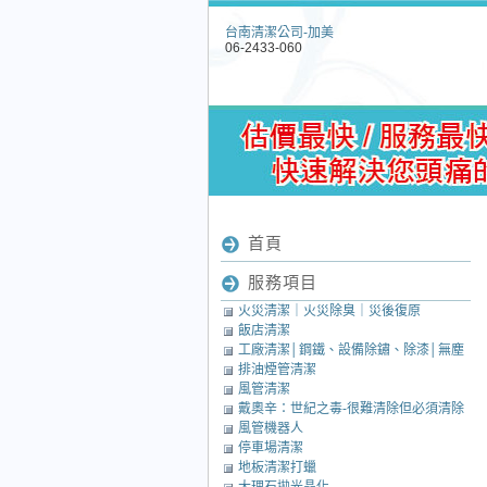
台南清潔公司-加美
06-2433-060
首頁
服務項目
火災清潔｜火災除臭｜災後復原
飯店清潔
工廠清潔│鋼鐵、設備除鏽、除漆│無塵
排油煙管清潔
室清潔│中央廚房清潔
風管清潔
戴奧辛：世紀之毒-很難清除但必須清除
風管機器人
的毒素
停車場清潔
地板清潔打蠟