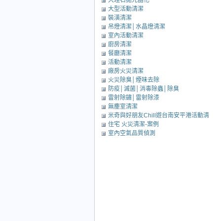
大理石拋光晶化
大型活動清潔
裝潢清潔
吊燈清潔│水晶燈清潔
室內活動清潔
廚房清潔
餐廳清潔
活動清潔
廠房火災清潔
火災除臭│煙味去除
防疫│滅菌│消毒除蟲│除臭
雷射除鏽│雷射除漆
無塵室清潔
米奇與好朋友Chill遊台南安平港活動清
住宅 火災清潔-案例
潔
室內空氣品質偵測