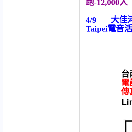
跑-12,000人
4/9 大佳河濱公
Taipei電音活
台
電
傳
Li