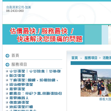
台南清潔公司-加美
06-2433-060
首頁
首頁
﹥
服務項目
>
活動
服務項目
火災清潔｜火災除臭｜災後復
飯店清潔
原
工廠清潔│鋼鐵、設備除鏽、
排油煙管清潔
除漆│無塵室清潔│中央廚房清
風管清潔
潔
戴奧辛：世紀之毒-很難清除但
風管機器人
觀看大
必須清除的毒素
停車場清潔
地板清潔打蠟