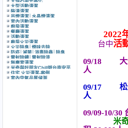
大理石拋光晶化
大型活動清潔
裝潢清潔
吊燈清潔│水晶燈清潔
室內活動清潔
廚房清潔
2022
餐廳清潔
活動清潔
活
廠房火災清潔
台中
火災除臭│煙味去除
防疫│滅菌│消毒除蟲│除臭
雷射除鏽│雷射除漆
09/18 大
無塵室清潔
米奇與好朋友Chill遊台南安平
人
住宅 火災清潔-案例
港活動清潔
室內空氣品質偵測
09/17 松
人
09/09-10/
米奇與好朋