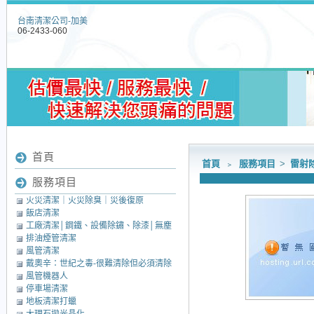
台南清潔公司-加美
06-2433-060
首頁
首頁
﹥
服務項目
>
雷射
服務項目
火災清潔｜火災除臭｜災後復原
飯店清潔
工廠清潔│鋼鐵、設備除鏽、除漆│無塵
排油煙管清潔
室清潔│中央廚房清潔
風管清潔
戴奧辛：世紀之毒-很難清除但必須清除
風管機器人
的毒素
停車場清潔
地板清潔打蠟