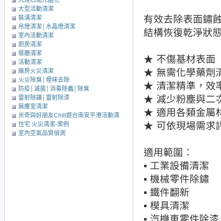
大理石拋光晶化
大型活動清潔
有效去除表面鏽
裝潢清潔
吊燈清潔│水晶燈清潔
結構恢復乾淨狀
室內活動清潔
廚房清潔
餐廳清潔
★ 不傷基材表面
活動清潔
★ 無需化學藥劑
廠房火災清潔
火災除臭│煙味去除
★ 清潔精準，效
防疫│滅菌│消毒除蟲│除臭
★ 減少粉塵與二
雷射除鏽│雷射除漆
無塵室清潔
★ 適用各類金屬
米奇與好朋友Chill遊台南安平港活動清
★ 可依現場需求
住宅 火災清潔-案例
潔
室內空氣品質偵測
適用範圍：
▪ 工業設備清潔
▪ 機械零件除鏽
▪ 鐵件翻新
▪ 模具清潔
▪ 汽機車零件除漆