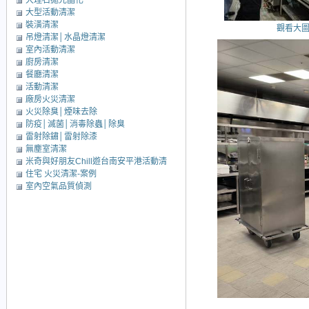
大理石拋光晶化
大型活動清潔
裝潢清潔
觀看大
吊燈清潔│水晶燈清潔
室內活動清潔
廚房清潔
餐廳清潔
活動清潔
廠房火災清潔
火災除臭│煙味去除
防疫│滅菌│消毒除蟲│除臭
雷射除鏽│雷射除漆
無塵室清潔
米奇與好朋友Chill遊台南安平港活動清
住宅 火災清潔-案例
潔
室內空氣品質偵測