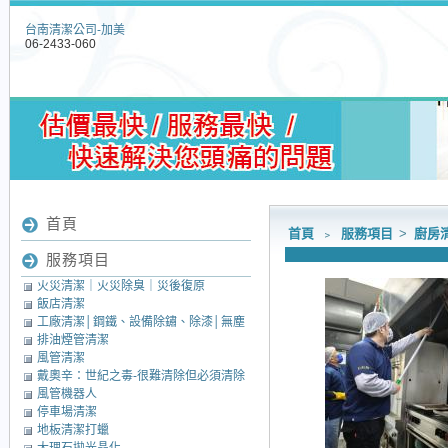
台南清潔公司-加美
06-2433-060
首頁
首頁
﹥
服務項目
>
廚房
服務項目
火災清潔｜火災除臭｜災後復原
飯店清潔
工廠清潔│鋼鐵、設備除鏽、除漆│無塵
排油煙管清潔
室清潔│中央廚房清潔
風管清潔
戴奧辛：世紀之毒-很難清除但必須清除
風管機器人
的毒素
停車場清潔
地板清潔打蠟