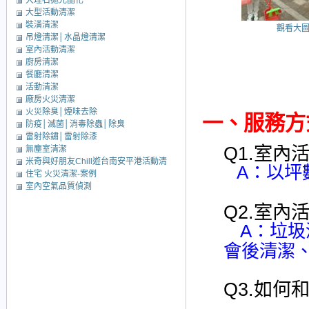
大理石拋光晶化
大型活動清潔
裝潢清潔
觀看大
吊燈清潔│水晶燈清潔
室內活動清潔
廚房清潔
餐廳清潔
活動清潔
廠房火災清潔
火災除臭│煙味去除
一、
服務方
防疫│滅菌│消毒除蟲│除臭
雷射除鏽│雷射除漆
Q1.室內
無塵室清潔
米奇與好朋友Chill遊台南安平港活動清
A：以坪
住宅 火災清潔-案例
潔
室內空氣品質偵測
Q2.室內
A：垃
會後清潔
Q3.如何