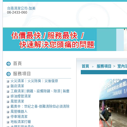
台南清潔公司-加美
06-2433-060
首頁
首頁
﹥
服務項目
>
室內
服務項目
火災清潔｜火災除臭｜災後復原
飯店清潔
工廠清潔│鋼鐵、設備除鏽、除漆│無塵
排油煙管清潔
室清潔│中央廚房清潔
風管清潔
戴奧辛：世紀之毒-很難清除但必須清除
風管機器人
的毒素
停車場清潔
地板清潔打蠟