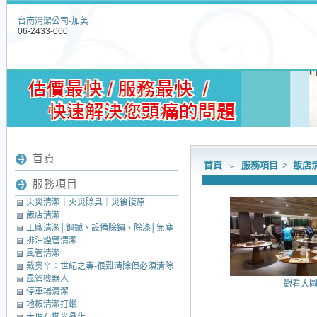
台南清潔公司-加美
06-2433-060
首頁
首頁
﹥
服務項目
>
飯店
服務項目
火災清潔｜火災除臭｜災後復原
飯店清潔
工廠清潔│鋼鐵、設備除鏽、除漆│無塵
排油煙管清潔
室清潔│中央廚房清潔
風管清潔
戴奧辛：世紀之毒-很難清除但必須清除
風管機器人
的毒素
觀看大
停車場清潔
地板清潔打蠟