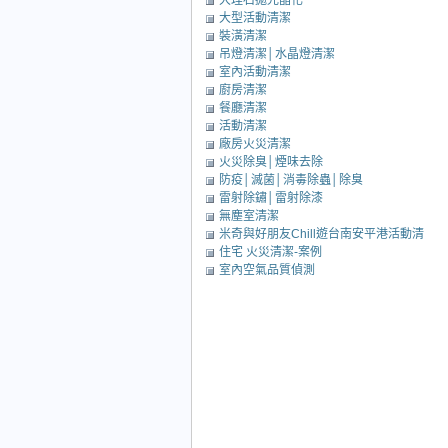
大理石拋光晶化
大型活動清潔
裝潢清潔
吊燈清潔│水晶燈清潔
室內活動清潔
廚房清潔
餐廳清潔
活動清潔
廠房火災清潔
火災除臭│煙味去除
防疫│滅菌│消毒除蟲│除臭
雷射除鏽│雷射除漆
無塵室清潔
米奇與好朋友Chill遊台南安平港活動清
住宅 火災清潔-案例
潔
室內空氣品質偵測