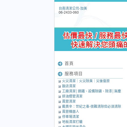
台南清潔公司-加美
06-2433-060
首頁
服務項目
火災清潔｜火災除臭｜災後復原
飯店清潔
工廠清潔│鋼鐵、設備除鏽、除漆│無塵
排油煙管清潔
室清潔│中央廚房清潔
風管清潔
戴奧辛：世紀之毒-很難清除但必須清除
風管機器人
的毒素
停車場清潔
地板清潔打蠟