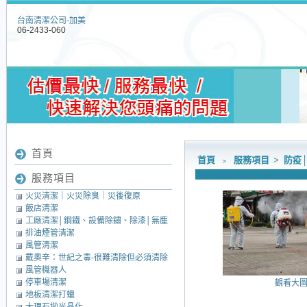
台南清潔公司-加美
06-2433-060
首頁
首頁
﹥
服務項目
>
防疫
服務項目
火災清潔｜火災除臭｜災後復原
飯店清潔
工廠清潔│鋼鐵、設備除鏽、除漆│無塵
排油煙管清潔
室清潔│中央廚房清潔
風管清潔
戴奧辛：世紀之毒-很難清除但必須清除
風管機器人
的毒素
停車場清潔
觀看大
地板清潔打蠟