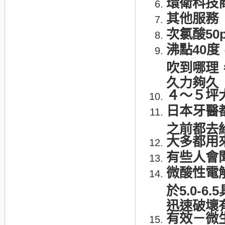
環衛科技
其他服務
次氯酸50
沸點40
吹到哪理
久力夠久
４～５坪
日本牙醫
之前都去
大多都用
有些人會
微酸性電解
於5.0-
迅速破壞
有效－微