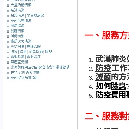
大理石拋光晶化
大型活動清潔
裝潢清潔
吊燈清潔│水晶燈清潔
室內活動清潔
廚房清潔
餐廳清潔
一、
服務方
活動清潔
廠房火災清潔
火災除臭│煙味去除
防疫│滅菌│消毒除蟲│除臭
雷射除鏽│雷射除漆
武漢肺炎
無塵室清潔
防疫
工作
米奇與好朋友Chill遊台南安平港活動清
住宅 火災清潔-案例
潔
滅菌
的方
室內空氣品質偵測
如何
除臭
防疫費用
二、
服務對