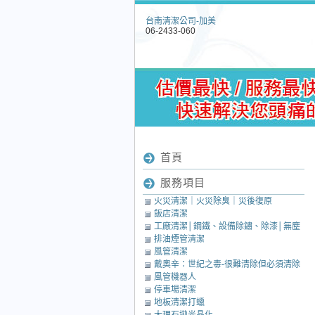
台南清潔公司-加美
06-2433-060
首頁
服務項目
火災清潔｜火災除臭｜災後復原
飯店清潔
工廠清潔│鋼鐵、設備除鏽、除漆│無塵
排油煙管清潔
室清潔│中央廚房清潔
風管清潔
戴奧辛：世紀之毒-很難清除但必須清除
風管機器人
的毒素
停車場清潔
地板清潔打蠟