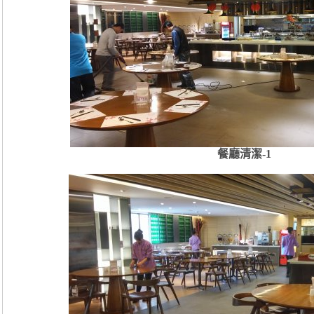
5.截油槽清洗
6.排水溝清洗
7.消毒除蟲
排油煙罩清洗
油煙管內油污清除
清潔保養中央廚房
三
照片及影片：
、
餐廳清潔-1