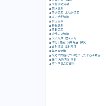
大理石拋光晶化
大型活動清潔
裝潢清潔
吊燈清潔│水晶燈清潔
室內活動清潔
廚房清潔
餐廳清潔
活動清潔
廠房火災清潔
火災除臭│煙味去除
防疫│滅菌│消毒除蟲│除臭
雷射除鏽│雷射除漆
無塵室清潔
米奇與好朋友Chill遊台南安平港活動清
住宅 火災清潔-案例
潔
室內空氣品質偵測