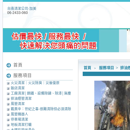
台南清潔公司-加美
06-2433-060
首頁
首頁
﹥
服務項目
>
排油
服務項目
火災清潔｜火災除臭｜災後復原
飯店清潔
工廠清潔│鋼鐵、設備除鏽、除漆│無塵
排油煙管清潔
室清潔│中央廚房清潔
風管清潔
戴奧辛：世紀之毒-很難清除但必須清除
風管機器人
的毒素
停車場清潔
地板清潔打蠟