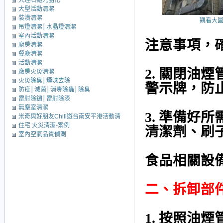
大理石拋光晶化
大型活動清潔
裝潢清潔
觀看大
吊燈清潔│水晶燈清潔
室內活動清潔
注意事項，
廚房清潔
餐廳清潔
活動清潔
2. 關閉油
廠房火災清潔
火災除臭│煙味去除
警示牌，防
防疫│滅菌│消毒除蟲│除臭
雷射除鏽│雷射除漆
無塵室清潔
3. 準備好
米奇與好朋友Chill遊台南安平港活動清
住宅 火災清潔-案例
潔
清潔劑、刷
室內空氣品質偵測
食品相關設
二、拆卸部
1. 按照油